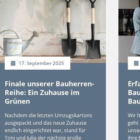
17. September 2025
Finale unserer Bauherren-
Erf
Reihe: Ein Zuhause im
Bau
Grünen
Bau
Nachdem die letzten Umzugskartons
Wir h
ausgepackt und das neue Zuhause
geht 
endlich eingerichtet war, stand für
unser
Toni und Julia der nächste große
ihre