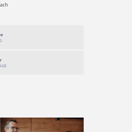
nach
me
G
r
ÄGE