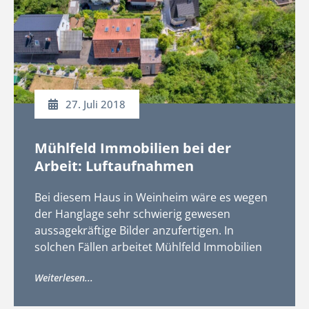
27. Juli 2018
Mühlfeld Immobilien bei der
Arbeit: Luftaufnahmen
Bei diesem Haus in Weinheim wäre es wegen
der Hanglage sehr schwierig gewesen
aussagekräftige Bilder anzufertigen. In
solchen Fällen arbeitet Mühlfeld Immobilien
mit einem lizenzierten Drohnenpiloten
Weiterlesen...
zusammen.
Dieser erstellt tolle Luftbilder, 360°-