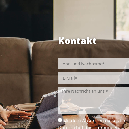
Anpa
Preise abverlangt werden, wird das
weit
meist ohne Widerrede hingenommen.
Denn der Unterschied zu den
Stadtpreisen ist sehr groß.
Kontakt
Es ist daher anzunehmen, dass zu den
s.g. Speckgürteln einzelne
„Speckwürfel“ im Umfeld großer
Städte dazukommen werden.
Natürlich gilt dies nicht für alle
ländlichen Gegenden. In schwächeren
und stadtfernen Regionen wird die
Bevölkerung wohl weiter schwinden.
Und überhaupt bleibt abzuwarten, wie
beständig dieser Trend sein wird. So
haben die Städte zwar für den
Moment ihren Vorteil verloren. Aber
Mit dem Absenden dieses Form
die Pandemie wird enden und die sich
Datenschutzbestimmungen
.
gegenseitig verstärkenden und nicht