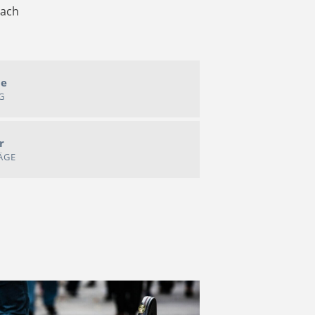
nach
me
G
r
ÄGE