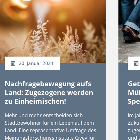
20. Januar 2021
Nachfragebewegung aufs
Get
Land: Zugezogene werden
Müh
zu Einheimischen!
Spe
Mehr und mehr entscheiden sich
Im Ja
Stadtbewohner für ein Leben auf dem
Zuku
Land. Eine repräsentative Umfrage des
zuge
Meinungsforschungsinstituts Civey für
und t