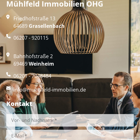
Mühlfeld Immobilien OHG
Friedhofstraße 13
64689
Grasellenbach
06207 - 920115
Bahnhofstraße 2
69469
Weinheim
06201 - 7048484
info@muehlfeld-immobilien.de
Kontakt