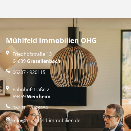
Mühlfeld Immobilien OHG
Friedhofstraße 13
64689
Grasellenbach
06207 - 920115
Bahnhofstraße 2
69469
Weinheim
06201 - 7048484
info@muehlfeld-immobilien.de