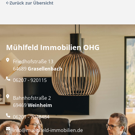
Zurück zur Übersicht
Mühlfeld Immobilien OHG
Friedhofstraße 13
64689
Grasellenbach
06207 - 920115
Bahnhofstraße 2
69469
Weinheim
06201 - 7048484
info@muehlfeld-immobilien.de